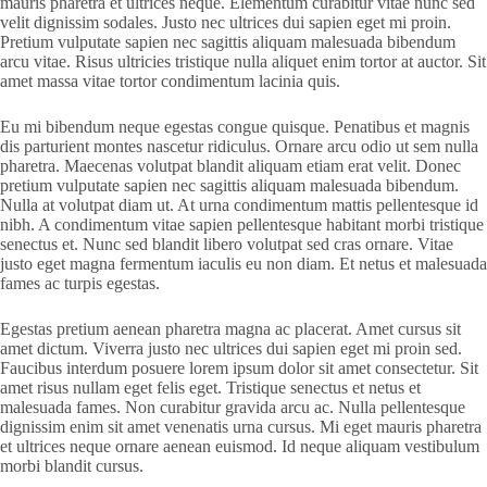
mauris pharetra et ultrices neque. Elementum curabitur vitae nunc sed
velit dignissim sodales. Justo nec ultrices dui sapien eget mi proin.
Pretium vulputate sapien nec sagittis aliquam malesuada bibendum
arcu vitae. Risus ultricies tristique nulla aliquet enim tortor at auctor. Sit
amet massa vitae tortor condimentum lacinia quis.
Eu mi bibendum neque egestas congue quisque. Penatibus et magnis
dis parturient montes nascetur ridiculus. Ornare arcu odio ut sem nulla
pharetra. Maecenas volutpat blandit aliquam etiam erat velit. Donec
pretium vulputate sapien nec sagittis aliquam malesuada bibendum.
Nulla at volutpat diam ut. At urna condimentum mattis pellentesque id
nibh. A condimentum vitae sapien pellentesque habitant morbi tristique
senectus et. Nunc sed blandit libero volutpat sed cras ornare. Vitae
justo eget magna fermentum iaculis eu non diam. Et netus et malesuada
fames ac turpis egestas.
Egestas pretium aenean pharetra magna ac placerat. Amet cursus sit
amet dictum. Viverra justo nec ultrices dui sapien eget mi proin sed.
Faucibus interdum posuere lorem ipsum dolor sit amet consectetur. Sit
amet risus nullam eget felis eget. Tristique senectus et netus et
malesuada fames. Non curabitur gravida arcu ac. Nulla pellentesque
dignissim enim sit amet venenatis urna cursus. Mi eget mauris pharetra
et ultrices neque ornare aenean euismod. Id neque aliquam vestibulum
morbi blandit cursus.